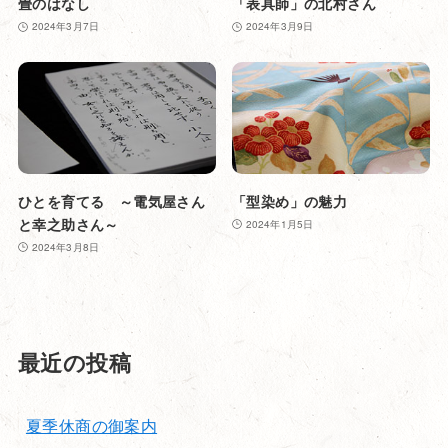
畳のはなし
「表具師」の北村さん
2024年3月7日
2024年3月9日
ひとを育てる ～電気屋さん
「型染め」の魅力
と幸之助さん～
2024年1月5日
2024年3月8日
最近の投稿
夏季休商の御案内