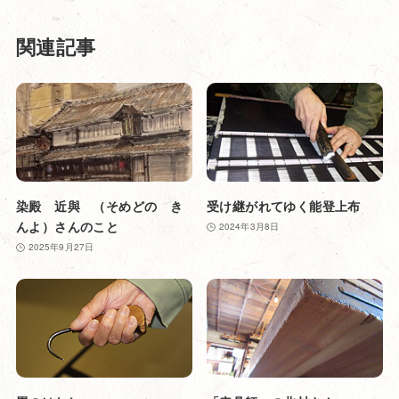
関連記事
染殿 近與 （そめどの き
受け継がれてゆく能登上布
んよ）さんのこと
2024年3月8日
2025年9月27日