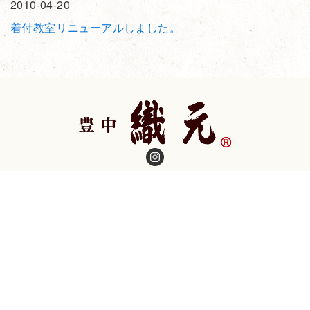
2010-04-20
着付教室リニューアルしました。
［豊中 織元 本店］
〒560-0021 大阪府豊中市本町4-1-8
TEL：
06-6849-5298
（代） FAX ：06-6852-1021
［豊中 織元 写真館］
TEL：06-6849-1122
© 豊中 織元.